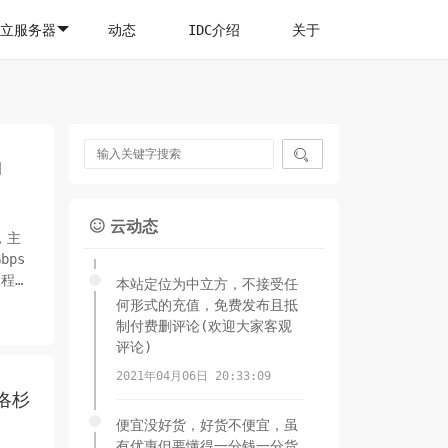
立服务器
动态
IDC介绍
关于

I
云动态

，主
bps
回程，
本站定位为中立方，不接受任
何形式的充值，免费发布且抵
制付费删评论(欢迎大家客观
评论)
2021年04月06日 20:33:09
 洛杉
便宜没好货，好货不便宜，虽
有优惠但要懂得一分钱一分货