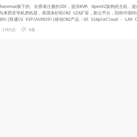
是Techavenue旗下的、在香港注册的IDC，提供KVM、OpenVZ架构的主机，
马来西亚等机房机器，美国洛杉矶CN2 GIA扩容，新云平台，回程中国特
9)|联通CU VIP(AS9929)|移动CN2产品：US SimpleCloud - LAX C
a Ac...

1765次
0条