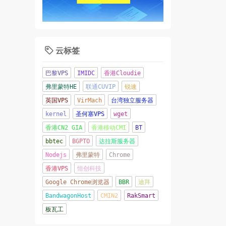
云标签

巴黎VPS
IMIDC
香港Cloudie
弗里蒙特HE
联通CUVIP
锐速
英国VPS
VirMach
台湾独立服务器
kernel
圣何塞VPS
wget
香港CN2 GIA
香港移动CMI
BT
bbtec
BGPTO
达拉斯服务器
Nodejs
弗里蒙特
Chrome
香港VPS
恒创科技
Google Chrome浏览器
BBR
迪拜
BandwagonHost
CMIN2
RakSmart
板瓦工