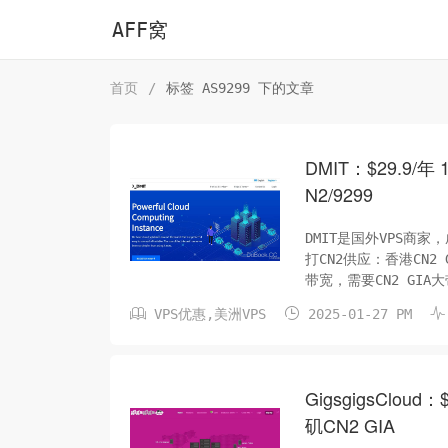
AFF窝
首页
/
标签 AS9299 下的文章
DMIT：$29.9/年 
N2/9299
DMIT是国外VPS商
打CN2供应：香港CN2 
带宽，需要CN2 GIA
移动顶级线路。电信联通



VPS优惠
,
美洲VPS
2025-01-27 PM
GigsgigsCloud：
矶CN2 GIA