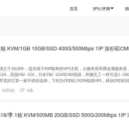
首页
VPS/评测
独
1核 KVM/1GB 10GB/SSD 400G/500Mbps 1IP 洛杉矶CM
家，成立于2018年，提供基于KVM架构的VPS主机，云服务器和裸金属服务器
GIA，美国CN2 GIA，日本CN2 GIA等CN2线路，和搬瓦工一样可选1-10G
大带宽的它算一家不错的选择，下列为CMIN2/9299线路VPS，移动CMIN2
9299回程，联通顶级线路。注：每日限量 ...

4293次
0条
$18/季 1核 KVM/500MB 20GB/SSD 500G/200Mbps 1IP