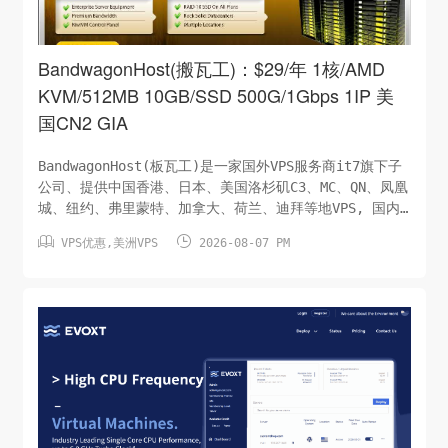
BandwagonHost(搬瓦工)：$29/年 1核/AMD
KVM/512MB 10GB/SSD 500G/1Gbps 1IP 美
国CN2 GIA
BandwagonHost(板瓦工)是一家国外VPS服务商it7旗下子
公司、提供中国香港、日本、美国洛杉矶C3、MC、QN、凤凰
城、纽约、弗里蒙特、加拿大、荷兰、迪拜等地VPS, 国内
首选CN2 GIA线路 BandwagonHost支持支付宝付款。他们


VPS优惠
,
美洲VPS
2026-08-07 PM
提供30天全额退款保证。以前是做低端客户，后来砍掉低端
产品，现在只做高端产品，价格越来越贵，但是带宽足、线
路好、稳定性高洛杉矶三网走CN2 GIA CPU：1 核/AMD内
存：512 MB硬盘：10GB/SSD月流量：1T/2.5Gbps虚拟架
构：KVM系统：LinuxIP：1个/IPv4价格：500G/1Gbps洛
杉矶CN2 GIA（购...