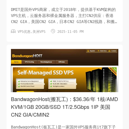
DMIT是国外VPS商家，成立于2018年，提供基于KVM架构的
VPS主机，云服务器和裸金属服务器，主打CN2供应：香港
CN2 GIA，美国CN2 GIA，日本CN2 GIA等CN2线路，和搬
瓦工一样可选1-10Gbps带宽，需要CN2 GIA大带宽的它算一


VPS优惠
,
美洲VPS
2025-11-05 PM
家不错的选择，下列为CMIN2/9299线路VPS，移动CMIN2回
程，移动顶级线路。电信联通9299回程，联通顶级线路。
CPU：1 核内存：1 GB硬盘：20GB/SSD月流量：1T/1Gbps
虚拟架构：KVM系统：LinuxIP：1个/IPv4价格：$39.9/年
洛杉矶CMI N2/9299（购买链接）CPU：1 核内存：1
GB...
BandwagonHost(搬瓦工)：$36.36/年 1核/AMD
KVM/1GB 20GB/SSD 1T/2.5Gbps 1IP 美国
CN2 GIA/CMIN2
BandwagonHost(板瓦工)是一家国外VPS服务商it7旗下子