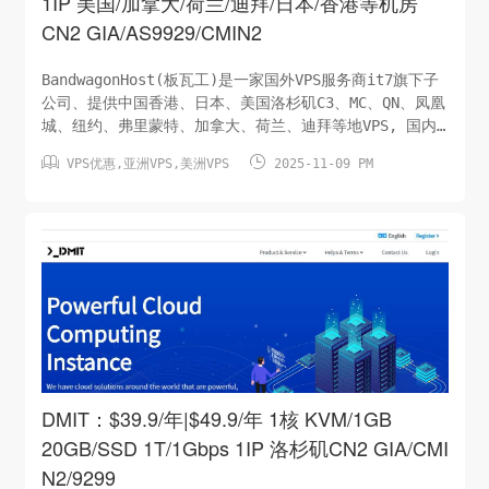
1IP 美国/加拿大/荷兰/迪拜/日本/香港等机房
CN2 GIA/AS9929/CMIN2
BandwagonHost(板瓦工)是一家国外VPS服务商it7旗下子
公司、提供中国香港、日本、美国洛杉矶C3、MC、QN、凤凰
城、纽约、弗里蒙特、加拿大、荷兰、迪拜等地VPS, 国内
首选CN2 GIA线路 BandwagonHost支持支付宝付款。他们


VPS优惠
,
亚洲VPS
,
美洲VPS
2025-11-09 PM
提供30天全额退款保证。下列机型都是可以切换机房的，下
单后使用不满意可以更换其它机房使用，优惠码：
ILOVEBANDWAGONCPU：1 核/AMD内存：1 GB硬盘：
20GB/SSD月流量：1T/1Gbps | 1T/2.5Gbps虚拟架构：
KVM系统：LinuxIP：1个/IPv4价格：$44.49/年 |
$44.49/季普通线路（...
DMIT：$39.9/年|$49.9/年 1核 KVM/1GB
20GB/SSD 1T/1Gbps 1IP 洛杉矶CN2 GIA/CMI
N2/9299