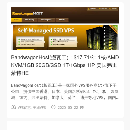
40GB/SSD月流量：500G/500Mbps虚拟架构：KVM系统：
LinuxIP：1个/IPv4价格：$233.9/年香港CN2 GIA（购买
链接）优惠码：2025-EXISTING-CUSTOMER-10OFF ...
BandwagonHost(搬瓦工)：$17.71/年 1核/AMD
KVM/1GB 20GB/SSD 1T/1Gbps 1IP 美国弗里
蒙特HE
BandwagonHost(板瓦工)是一家国外VPS服务商it7旗下子
公司、提供中国香港、日本、美国洛杉矶C3、MC、QN、凤凰
城、纽约、弗里蒙特、加拿大、荷兰、迪拜等地VPS, 国内
首选CN2 GIA线路 BandwagonHost支持支付宝付款。他们


VPS优惠
,
美洲VPS
2025-05-22 PM
提供30天全额退款保证。以前是做低端客户，后来砍掉低端
产品，现在只做高端产品，价格越来越贵，但是带宽足、线
路好、稳定性高新出的弗里蒙特HE是最早就在使用的线路，
这次重新启用开卖，只是普通直连线路，胜在稳定和便宜。