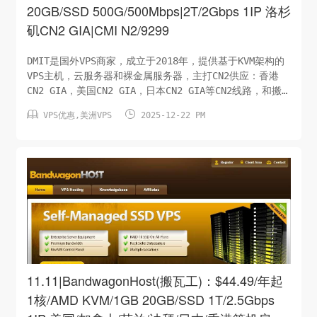
20GB/SSD 500G/500Mbps|2T/2Gbps 1IP 洛杉
矶CN2 GIA|CMI N2/9299
DMIT是国外VPS商家，成立于2018年，提供基于KVM架构的
VPS主机，云服务器和裸金属服务器，主打CN2供应：香港
CN2 GIA，美国CN2 GIA，日本CN2 GIA等CN2线路，和搬
瓦工一样可选1-10Gbps带宽，需要CN2 GIA大带宽的它算一


VPS优惠
,
美洲VPS
2025-12-22 PM
家不错的选择，下列为CMIN2/9299线路VPS，移动CMIN2回
程，移动顶级线路。电信联通9299回程，联通顶级线路。
CPU：1 核内存：1 GB硬盘：20GB/SSD月流量：
500G/500Mbps虚拟架构：KVM系统：LinuxIP：1个/IPv4
价格：$39.9/年洛杉矶CM2 GIA（购买链接）CPU：1 核内
存：1 GB...
11.11|BandwagonHost(搬瓦工)：$44.49/年起
1核/AMD KVM/1GB 20GB/SSD 1T/2.5Gbps