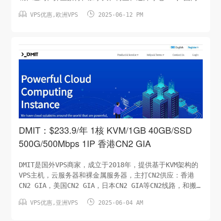
首选CN2 GIA线路 BandwagonHost支持支付宝付款。他们


VPS优惠
,
欧洲VPS
2025-06-12 PM
提供30天全额退款保证。以前是做低端客户，后来砍掉低端
产品，现在只做高端产品，价格越来越贵，但是带宽足、线
路好、稳定性高.新出的荷兰阿姆斯特丹机房三网优化套餐：
电信走CN2 GIA、联通走AS9929、移动走移动CMIN2，都是
顶级线路，目前电信CN2 GIA已完成，移动/联通优化中，将
很快完成CPU：1 核/AMD内存：1 GB硬盘：2...
DMIT：$233.9/年 1核 KVM/1GB 40GB/SSD
500G/500Mbps 1IP 香港CN2 GIA
DMIT是国外VPS商家，成立于2018年，提供基于KVM架构的
VPS主机，云服务器和裸金属服务器，主打CN2供应：香港
CN2 GIA，美国CN2 GIA，日本CN2 GIA等CN2线路，和搬
瓦工一样可选1-10Gbps带宽，需要CN2 GIA大带宽的它算一


VPS优惠
,
亚洲VPS
2025-06-04 AM
家不错的选择，下列为香港CN2 GIA线路。这家除了贵没其
他缺点，又一个高富帅套餐。CPU：1 核内存：1 GB硬盘：