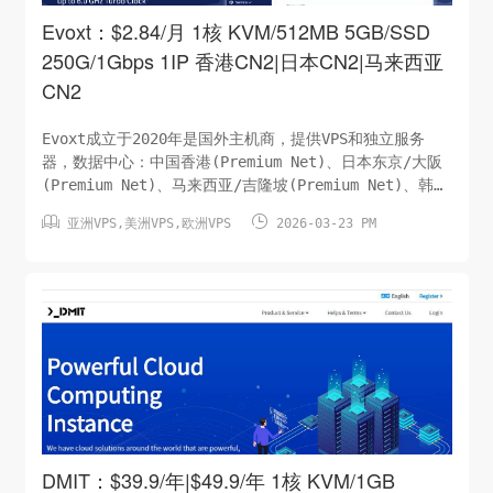
Evoxt：$2.84/月 1核 KVM/512MB 5GB/SSD
250G/1Gbps 1IP 香港CN2|日本CN2|马来西亚
CN2
Evoxt成立于2020年是国外主机商，提供VPS和独立服务
器，数据中心：中国香港(Premium Net)、日本东京/大阪
(Premium Net)、马来西亚/吉隆坡(Premium Net)、韩国
首尔、美国洛杉矶|纽约、英国伦敦、德国法兰克福、法国巴


亚洲VPS
,
美洲VPS
,
欧洲VPS
2026-03-23 PM
黎、荷兰阿姆斯特丹、波兰、加拿大蒙特利尔、印度尼西
亚、瑞士苏黎世和澳大利亚等，建议选Premium Net价格一
样、Premium Net是优质网络流量比普通网络少。CPU：1
核内存：512 MB硬盘：5GB/SSD月流量：Premium
Net/250G|500G/1Gbps虚拟架构：KVM系统：LinuxIP：1
个/IPv4价格：$...
DMIT：$39.9/年|$49.9/年 1核 KVM/1GB