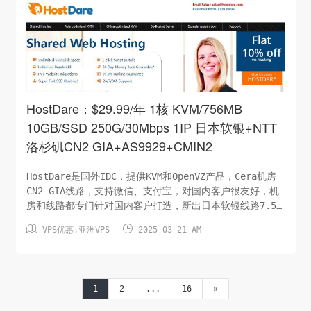
CPU：1 核/AMD内存：1 GB硬盘：20GB/SSD月流量：
1T/1Gbps虚拟架构：KVM系统：LinuxIP：1个/I...
HostDare：$29.99/年 1核 KVM/756MB
10GB/SSD 250G/30Mbps 1IP 日本软银+NTT
洛杉矶CN2 GIA+AS9929+CMIN2
HostDare是国外IDC，提供KVM和OpenVZ产品，Cera机房
CN2 GIA线路，支持微信、支付宝，对国内客户很友好，机
房和线路都专门针对国内客户打造，新出日本软银线路7.5
折优惠码CPU：1 核内存：756 MB硬盘：10GB/SSD月流


VPS优惠
,
亚洲VPS
2025-03-21 AM
量：250G/30Mbps虚拟架构：KVM系统：LinuxIP：1
个/IPv4价格：$29.99/年日本软银（购买链接）优惠码：
SPRINGJP25CPU：1 核内存：756 MB硬盘：10GB/SSD月流
量：500G/200Mbps虚拟架构：KVM系统：LinuxIP：1
1
2
...
16
»
个/IPv4价格：$18.19/年日本NTT（购买链接）优惠码：
Q4Y...