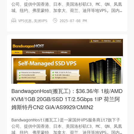
公司、提供中国香港、日本、美国洛杉矶C3、MC、QN、凤凰
城、纽约、弗里蒙特、加拿大、荷兰、迪拜等地VPS, 国内
首选CN2 GIA线路 BandwagonHost支持支付宝付款。他们


VPS优惠
,
美洲VPS
2025-07-08 PM
提供30天全额退款保证。以前是做低端客户，后来砍掉低端
产品，现在只做高端产品，价格越来越贵，但是带宽足、线
路好、稳定性高跟三月份的套餐一模一样，改了名字继续
卖。洛杉矶DC1机房电信走CN2 GIA ，联通移动走移动
CMIN2，都是顶级线路。CPU：1 核/AMD内存：1 GB硬盘：
20GB/SSD月流量：1T/2.5Gbps虚拟架构：KV...
BandwagonHost(搬瓦工)：$36.36/年 1核/AMD
KVM/1GB 20GB/SSD 1T/2.5Gbps 1IP 荷兰阿
姆斯特丹CN2 GIA/AS9929/CMIN2
BandwagonHost(搬瓦工)是一家国外VPS服务商it7旗下子
公司、提供中国香港、日本、美国洛杉矶C3、MC、QN、凤凰
城、纽约、弗里蒙特、加拿大、荷兰、迪拜等地VPS, 国内