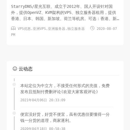
StarryDNS/星光互联、成立于2012年、国人开设针对国
外，提供OpenVZ、KVM架构的VPS、独立服务器租用，提供
香港、日本、韩国、新加坡、荷兰等机房。可选：香港、新
加坡、东京(走iij)、大阪(电信走kddi、联通走bbtec)，


VPS优惠
,
亚洲VPS
,
亚洲服务器
,
独立服务器
2020-08-07
强烈推荐选香港CPU内存硬盘月流量虚拟化系统防御IPv4价
PM
格位置购买链接2核2 GB20G/HDD500G/100MbpsKVMLin无
1个$6.5/月...
云动态

本站定位为中立方，不接受任何形式的充值，免费
发布且抵制付费删评论(欢迎大家客观评论)
2021年04月06日 20:33:09
便宜没好货，好货不便宜，虽有优惠但要懂得一分
钱一分货的道理，商家逐利。
2020年04月18日 00:58:38