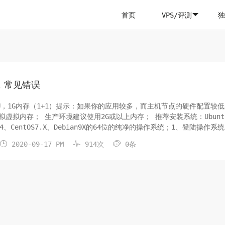
首页
VPS/评测
独
，常见错误
U，1G内存（1+1）提示：如果你的应用较多，而主机节点的硬件配置较
虚拟内存； 生产环境建议使用2G或以上内存； 推荐安装系统：Ubunt
18.04、CentOS7.X、Debian9X的64位的纯净的操作系统；1、登陆操作系
统，如果登录用户不是root，则执行sudo -s命令切换...



2020-09-17 PM
914次
0条