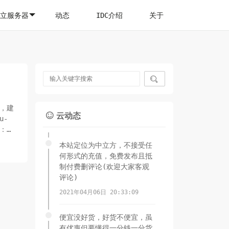
立服务器
动态
IDC介绍
关于

低，建
云动态

u-
统：使
本站定位为中立方，不接受任
何形式的充值，免费发布且抵
制付费删评论(欢迎大家客观
评论)
2021年04月06日 20:33:09
便宜没好货，好货不便宜，虽
有优惠但要懂得一分钱一分货