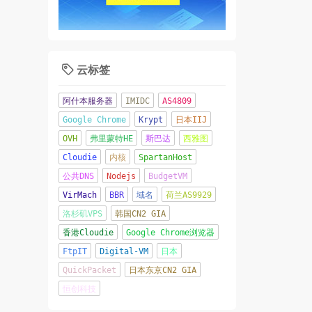
云标签

阿什本服务器
IMIDC
AS4809
Google Chrome
Krypt
日本IIJ
OVH
弗里蒙特HE
斯巴达
西雅图
Cloudie
内核
SpartanHost
公共DNS
Nodejs
BudgetVM
VirMach
BBR
域名
荷兰AS9929
洛杉矶VPS
韩国CN2 GIA
香港Cloudie
Google Chrome浏览器
FtpIT
Digital-VM
日本
QuickPacket
日本东京CN2 GIA
恒创科技