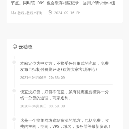
节点。同时该 DNS 也会缓存相应记录，当用户请求命中缓
存时，无需向权威 DNS 服务器发送请求，即可快速返回解


教程
,
教程/评测
2024-09-16 PM
析结果，以提升地址解析速度。 目前该 DNS 服务只支持
IPv4 协议主：180.184.1.1备：180.184.2.2该云服务支
持 DoH、DoT 和 Do...
云动态

本站定位为中立方，不接受任何形式的充值，免费
发布且抵制付费删评论(欢迎大家客观评论)
2021年04月06日 20:33:09
便宜没好货，好货不便宜，虽有优惠但要懂得一分
钱一分货的道理，商家逐利。
2020年04月18日 00:58:38
这是一个搜集网络建站资源的地方，包括免费，收
费的主机，空间，VPS，域名，服务器等最新资讯！