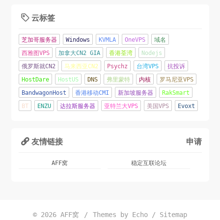
云标签

芝加哥服务器
Windows
KVMLA
OneVPS
域名
西雅图VPS
加拿大CN2 GIA
香港荃湾
Nodejs
俄罗斯就CN2
马来西亚CN2
Psychz
台湾VPS
抗投诉
HostDare
HostUS
DNS
弗里蒙特
内核
罗马尼亚VPS
BandwagonHost
香港移动CMI
新加坡服务器
RakSmart
BT
ENZU
达拉斯服务器
亚特兰大VPS
美国VPS
Evoxt
友情链接
申请

AFF窝
稳定互联论坛
© 2026
AFF窝
/
Themes by Echo /
Sitemap