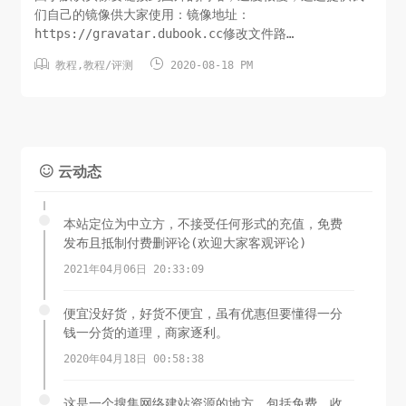
们自己的镜像供大家使用：镜像地址：
https://gravatar.dubook.cc修改文件路
径：/var/Typecho/Common.php 修改937行内容-图片教


教程
,
教程/评测
2020-08-18 PM
程：修改为：修改937行内容-文字教程：$url =
$isSecure ? 'https://secure.gravatar.com' :
'http://www.gr...
云动态

本站定位为中立方，不接受任何形式的充值，免费
发布且抵制付费删评论(欢迎大家客观评论)
2021年04月06日 20:33:09
便宜没好货，好货不便宜，虽有优惠但要懂得一分
钱一分货的道理，商家逐利。
2020年04月18日 00:58:38
这是一个搜集网络建站资源的地方，包括免费，收