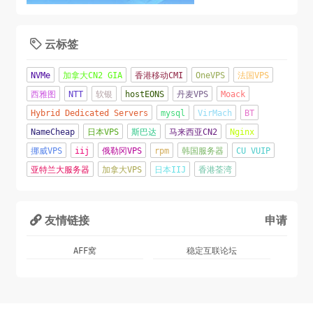
云标签

NVMe
加拿大CN2 GIA
香港移动CMI
OneVPS
法国VPS
西雅图
NTT
软银
hostEONS
丹麦VPS
Moack
Hybrid Dedicated Servers
mysql
VirMach
BT
NameCheap
日本VPS
斯巴达
马来西亚CN2
Nginx
挪威VPS
iij
俄勒冈VPS
rpm
韩国服务器
CU VUIP
亚特兰大服务器
加拿大VPS
日本IIJ
香港荃湾
友情链接
申请

AFF窝
稳定互联论坛