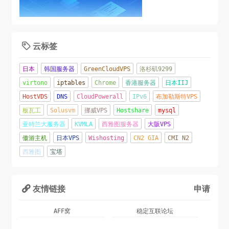
云标签

日本
韩国服务器
GreenCloudVPS
洛杉矶9299
virtono
iptables
Chrome
香港服务器
日本IIJ
HostVDS
DNS
CloudPowerall
IPv6
布加勒斯特VPS
板瓦工
Solusvm
挪威VPS
Hostshare
mysql
亚特兰大服务器
KVMLA
西雅图服务器
大阪VPS
傲游主机
日本VPS
Wishosting
CN2 GIA
CMI N2
西雅图
宝塔
友情链接
申请

AFF窝
稳定互联论坛