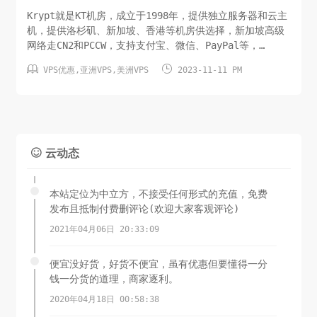
Krypt就是KT机房，成立于1998年，提供独立服务器和云主
机，提供洛杉矶、新加坡、香港等机房供选择，新加坡高级
网络走CN2和PCCW，支持支付宝、微信、PayPal等，
iONcloud是Kt机房在2019年开设的云主机平台注：洛杉矶


VPS优惠
,
亚洲VPS
,
美洲VPS
2023-11-11 PM
三网回程走AS4837，就是联通CU VUIP线路CPU：2 核内
存：2 GB硬盘：60GB/SSD月流量：3T/1Gbps虚拟架构：
KVM系统：Lin/Wi...
云动态

本站定位为中立方，不接受任何形式的充值，免费
发布且抵制付费删评论(欢迎大家客观评论)
2021年04月06日 20:33:09
便宜没好货，好货不便宜，虽有优惠但要懂得一分
钱一分货的道理，商家逐利。
2020年04月18日 00:58:38