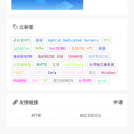
云标签

圣何塞VPS
香港
Hybrid Dedicated Servers
MTU
iptables
NVMe
hostEONS
美国CN2 VPS
容器
洛杉矶9299
洛杉矶CN2 GIA
恒创科技
俄罗斯就CN2
日本服务器
BGPTO
宝塔
Hostshare
台湾独立服务器
FtpIT
高防VPS
Cera
纽约CN2 GIA
黑五
Windows
RSA密钥
OVH
BT
荷兰AS9929
台湾VPS
mysql
友情链接
申请

AFF窝
稳定互联论坛