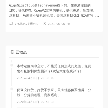
GigsGigsCloud是Techavenue旗下的、在香港注册的
IDC，提供KVM、OpenVZ架构的主机，提供香港、新加坡、
洛杉矶、马来西亚等机房机器，美国洛杉矶CN2 GIA扩容，
新云平台，回程中国特优化线路： 电信CN2(AS4809)|联通


VPS优惠
,
美洲VPS
2021-05-05 PM
CU VIP(AS9929)|移动CN2产品：US SimpleCloud -
LAX Cloud with Premium China Ac...
云动态

本站定位为中立方，不接受任何形式的充值，免费
发布且抵制付费删评论(欢迎大家客观评论)
2021年04月06日 20:33:09
便宜没好货，好货不便宜，虽有优惠但要懂得一分
钱一分货的道理，商家逐利。
2020年04月18日 00:58:38