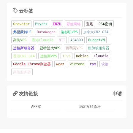
云标签

Gravatar
Psychz
ENZU
彩虹网络
宝塔
RSA密钥
弗里蒙特HE
DataWagon
洛杉矶VPS
加拿大CN2 GIA
高防VPS
香港Cloudie
NTT
AS4809
BudgetVM
达拉斯服务器
亚特兰大VPS
俄勒冈VPS
新加坡服务器
香港CN2 GIA
达拉斯VPS
IPv6
Debian
Cloudie
Google Chrome浏览器
wget
virtono
rpm
软银
高防服务器
友情链接
申请

AFF窝
稳定互联论坛