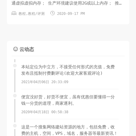
通虚拟虚拟内存； 生产环境建议使用2G或以上内存； 推荐
安装系统：Ubuntu-16.04、Ubuntu-18.04、


教程
,
教程/评测
2020-09-17 PM
CentOS7.X、Debian9X的64位的纯净的操作系统；1、登陆
操作系统：使用ssh客户端工具登录系统，如果登录用户不
是root，则执行sudo -s命令切换...
云动态

本站定位为中立方，不接受任何形式的充值，免费
发布且抵制付费删评论(欢迎大家客观评论)
2021年04月06日 20:33:09
便宜没好货，好货不便宜，虽有优惠但要懂得一分
钱一分货的道理，商家逐利。
2020年04月18日 00:58:38
这是一个搜集网络建站资源的地方，包括免费，收
费的主机，空间，VPS，域名，服务器等最新资讯！