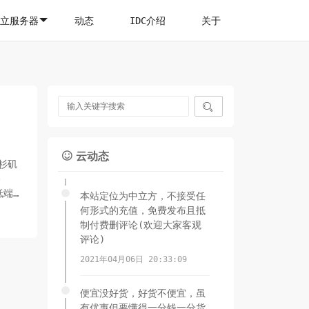
立服务器
动态
IDC介绍
关于

云动态

洛杉矶
路
低端产
本站定位为中立方，不接受任
.
何形式的充值，免费发布且抵
制付费删评论(欢迎大家客观
评论)
2021年04月06日 20:33:09
便宜没好货，好货不便宜，虽
有优惠但要懂得一分钱一分货