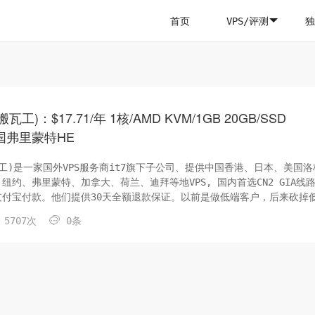
首页
VPS/评测
独
(搬瓦工)：$17.71/年 1核/AMD KVM/1GB 20GB/SSD
 美国弗里蒙特HE
t(板瓦工)是一家国外VPS服务商it7旗下子公司、提供中国香港、日本、美国
、纽约、弗里蒙特、加拿大、荷兰、迪拜等地VPS, 国内首选CN2 GIA线
st支持支付宝付款。他们提供30天全额退款保证。以前是做低端客户，后来砍掉
，价格越来越贵，但是带宽足、线路好、稳定性高新出的弗里蒙特HE是..

5707次
0条