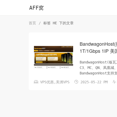
AFF窝
首页
/
标签 HE 下的文章
BandwagonHost
1T/1Gbps 1IP
BandwagonHos
C3、MC、QN、凤凰城
BandwagonHo
品，现在只做高端产品



VPS优惠
,
美洲VPS
2025-05-22 PM