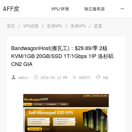
AFF窝
VPS/评测
独立服务器
首页
/
VPS优惠
/
亚洲VPS
/
美洲VPS
/
正文
BandwagonHost(搬瓦工)：$29.89/季 2核
KVM/1GB 20GB/SSD 1T/1Gbps 1IP 洛杉矶
CN2 GIA




admin
2020-05-15 PM
8403℃
0条