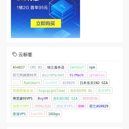
云标签

AS4837
CMI N2
独立服务器
Centos7
npm
荷兰阿姆斯特丹
QuickPacket
VirMach
iptables
iij
RakSmart
AS4809
AS9929
日本东京CN2 GIA
西雅图服务器
GigsgigsCloud
洛杉矶CMI N2
东京VPS
弗里蒙特VPS
BuyVM
洛杉矶CN2 GIA
DDOS防御
加拿大VPS
CMIN2高防
西班牙VPS
OVH
荷兰AS9929
香港VPS
CentOS
10Gbps